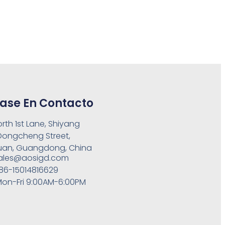
ase En Contacto
orth 1st Lane, Shiyang
 Dongcheng Street,
an, Guangdong, China
ales@aosigd.com
86-15014816629
on-Fri 9:00AM-6:00PM