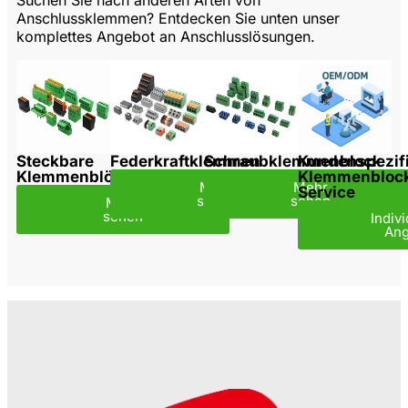
Anschlussklemmen? Entdecken Sie unten unser
komplettes Angebot an Anschlusslösungen.
Steckbare
Federkraftklemmen
Schraubklemmenblock
Kundenspezif
Klemmenblöcke
Klemmenbloc
Mehr
Mehr
Service
sehen
sehen
Mehr
sehen
Indiv
Ang