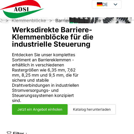
DE
DE
EN
>
>
Klemmenblöcke
Barriere-Klemmleiste
JA
Werksdirekte Barriere-
KO
Klemmenblöcke für die
industrielle Steuerung
FR
ES
Entdecken Sie unser komplettes
Sortiment an Barriereklemmen -
PT
erhältlich in verschiedenen
Rastergrößen wie 6,35 mm, 7,62
IT
mm, 8,25 mm und 9,5 mm, die für
sichere und stabile
RU
Drahtverbindungen in industriellen
Stromversorgungs- und
Steuerungssystemen konzipiert
sind.
Jetzt ein Angebot einholen
Katalog herunterladen
Filter：