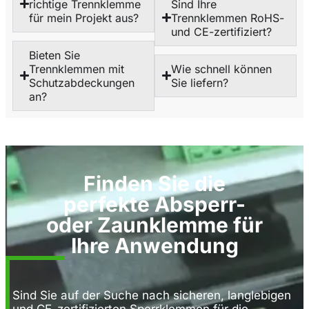
richtige Trennklemme
Sind Ihre
für mein Projekt aus?
Trennklemmen RoHS-
und CE-zertifiziert?
Bieten Sie
Trennklemmen mit
Wie schnell können
Schutzabdeckungen
Sie liefern?
an?
Finden Sie die
perfekte Absperr-
oder Zaunklemme für
Ihre Anwendung
Sind Sie auf der Suche nach sicheren, langlebigen
und CE-zertifizierten Sperrklemmen für die