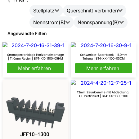
Stellplatz
Querschnitt verbinden
Nennstrom(B)
Nennspannung(B)
Angewandte Filter:
Stromsperrenblock Horizontalmontage
Schwerlast-Sperrblock | 11,0mm
| 11,0mm Raster | BT4-XX-1100-05HM
Teilung | BT4-XX-1100-05CM
Mehr erfahren
Mehr erfahren
13mm Zaunklemme mit Abdeckung |
UL zertifiziert | BT4-XX-1300-10C