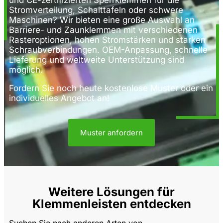
Stromverteilung, Schalttafeln oder schwere
Maschinen? Wir bieten eine große Auswahl an
Barriere- und Zaunklemmen mit verschiedenen
Rasteroptionen, hohen Stromstärken und starken
Schraubverbindungen. OEM-Anpassung, schnelle
Lieferung und weltweite Unterstützung sind
möglich.
Fordern Sie noch heute kostenlose Muster oder ein
individuelles Angebot an!
Muster anfordern
Weitere Lösungen für
Klemmenleisten entdecken
Suchen Sie nach anderen Arten von