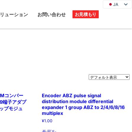
JA
JA
EN
リューション
お問い合わせ
お見積もり
DE
KO
FR
ES
PT
IT
RU
OMコンバー
Encoder ABZ pulse signal
distribution module differential
B9端子アダプ
expander 1 group ABZ to 2/4/6/8/16
タップモジュ
multiplex
¥
1.00
モデル