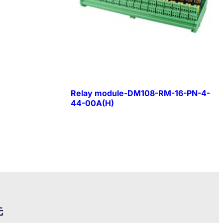
Relay module-DM108-RM-16-PN-4-
44-00A(H)
先