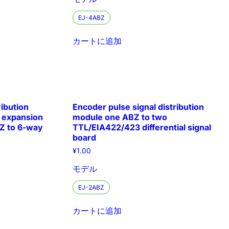
EJ-4ABZ
カートに追加
ribution
Encoder pulse signal distribution
l expansion
module one ABZ to two
BZ to 6-way
TTL/EIA422/423 differential signal
board
¥
1.00
モデル
EJ-2ABZ
カートに追加