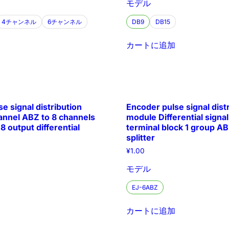
モデル
4チャンネル
6チャンネル
DB9
DB15
カートに追加
e signal distribution
Encoder pulse signal dist
annel ABZ to 8 channels
module Differential signa
 8 output differential
terminal block 1 group A
splitter
¥
1.00
モデル
EJ-6ABZ
カートに追加