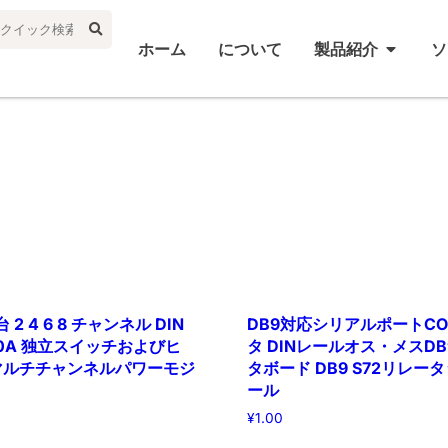
ホーム
について
製品紹介
ソ
 2 4 6 8 チャンネル DIN
DB9対応シリアルポートC
10A 独立スイッチおよびヒ
タ DINレールオス・メスD
マルチチャンネルパワーモジ
タボード DB9 S72リレー
ール
¥
1.00