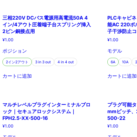
三相220V DCバス電源用高電流50A 4
PLCキャビ
イン/4アウト圧着端子台スプリング挿入
能AC 22
2ピン銅接点用
子干渉防止コ
¥
1.00
¥
1.00
ポジション
モデル
2イン2アウト
3 in 3 out
4 in 4 out
6A
10A
カートに追加
カートに追加
マルチレベルプラグインターミナルブロ
プラグ可能タ
ック｜セキュアロックシステム｜
mmピッチ、22
FPH2.5-XX-500-16
500-22
¥
1.00
¥
1.00
モデル
モデル