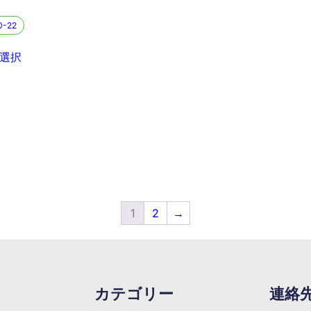
0-22
選択
1
2
→
カテゴリー
連絡