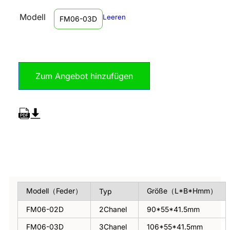
Modell
Leeren
FM06-03D
Zum Angebot hinzufügen
Übersicht
Modell（Feder）
Größe（L*B*Hmm）
Typ
FM06-02D
2Chanel
90*55*41.5mm
FM06-03D
3Chanel
106*55*41.5mm