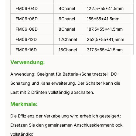
FM06-04D
4Chanel
122.5*55*41.5mm
FM06-06D
6Chanel
155*55*41.5mm
FM06-08D
8Chanel
187.5*55*41.5mm
FM06-12D
12Chanel
252,5*55*41,5mm
FM06-16D
16Chanel
317.5*55*41.5mm
Verwendung:
Anwendung: Geeignet für Batterie-/Schaltnetzteil, DC-
Schaltung und Kanalerweiterung. Der Schalter kann die
Last mit 2 Drähten vollständig abschalten.
Merkmale:
Die Effizienz der Verkabelung wird erheblich gesteigert;
Ersetzen Sie den gemeinsamen Anschlussklemmenblock
vollständig;