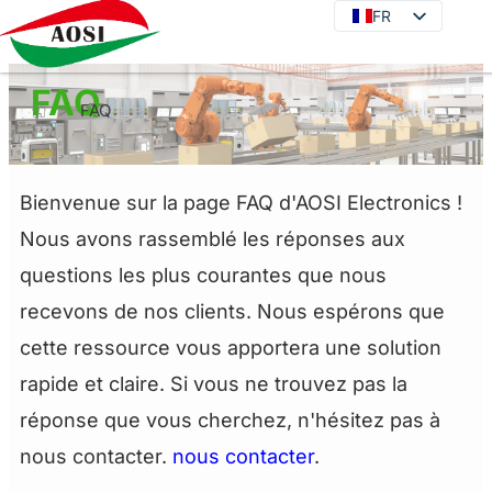
FR
FR
EN
DE
FAQ
>
FAQ
JA
KO
ES
Bienvenue sur la page FAQ d'AOSI Electronics !
PT
Nous avons rassemblé les réponses aux
IT
questions les plus courantes que nous
RU
recevons de nos clients. Nous espérons que
cette ressource vous apportera une solution
rapide et claire. Si vous ne trouvez pas la
réponse que vous cherchez, n'hésitez pas à
nous contacter.
nous contacter
.