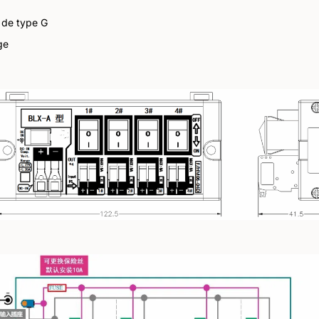
t de type G
ge