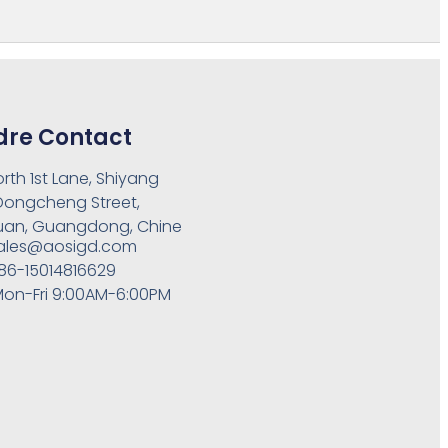
dre Contact
orth 1st Lane, Shiyang
 Dongcheng Street,
an, Guangdong, Chine
ales@aosigd.com
86-15014816629
on-Fri 9:00AM-6:00PM