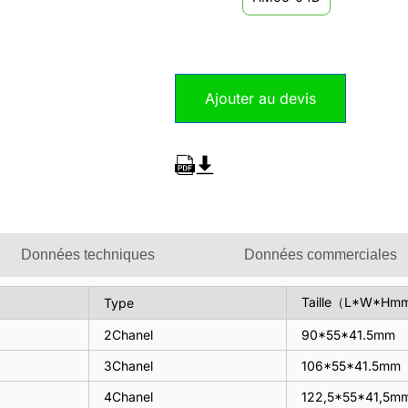
Ajouter au devis
Données techniques
Données commerciales
Taille（L*W*Hm
Type
2Chanel
90*55*41.5mm
3Chanel
106*55*41.5mm
4Chanel
122,5*55*41,5m