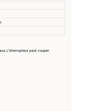
m
m
m
naux.L'interrupteur peut couper