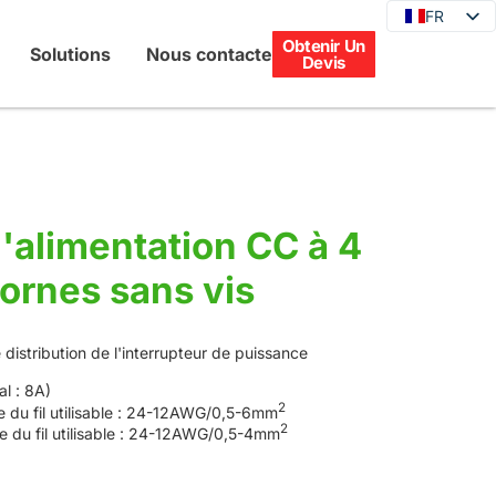
FR
FR
Obtenir Un
EN
Solutions
Nous contacter
Devis
DE
JA
KO
ES
PT
l'alimentation CC à 4
IT
ornes sans vis
RU
 distribution de l'interrupteur de puissance
l : 8A)
2
e du fil utilisable : 24-12AWG/0,5-6mm
2
re du fil utilisable : 24-12AWG/0,5-4mm