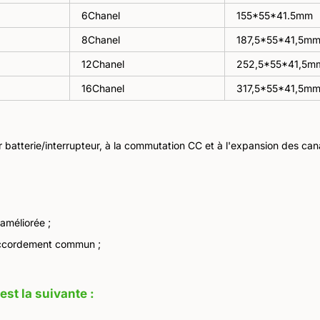
6Chanel
155*55*41.5mm
8Chanel
187,5*55*41,5m
12Chanel
252,5*55*41,5m
16Chanel
317,5*55*41,5m
ar batterie/interrupteur, à la commutation CC et à l'expansion des ca
améliorée ;
accordement commun ;
st la suivante :