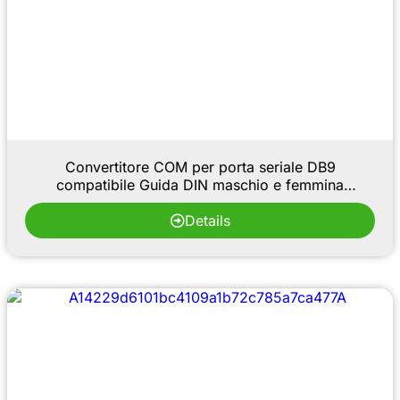
Convertitore COM per porta seriale DB9
compatibile Guida DIN maschio e femmina
morsettiera DB9 scheda adattatore DB9 S72 relè
modulo rubinetto
Details