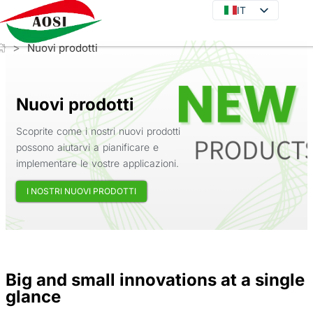
IT
IT
EN
>
Nuovi prodotti
DE
JA
KO
Nuovi prodotti
FR
Scoprite come i nostri nuovi prodotti
ES
possono aiutarvi a pianificare e
implementare le vostre applicazioni.
PT
I NOSTRI NUOVI PRODOTTI
RU
Big and small innovations at a single
glance