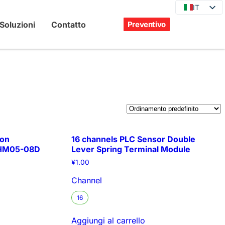
IT
IT
EN
Soluzioni
Contatto
Preventivo
DE
JA
KO
FR
ES
PT
RU
ion
16 channels PLC Sensor Double
| HM05-08D
Lever Spring Terminal Module
¥
1.00
Channel
16
Aggiungi al carrello