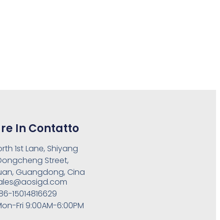
re In Contatto
orth 1st Lane, Shiyang
 Dongcheng Street,
an, Guangdong, Cina
ales@aosigd.com
86-15014816629
on-Fri 9:00AM-6:00PM