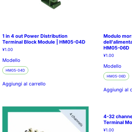
1 in 4 out Power Distribution
Modulo morse
Terminal Block Module | HM05-04D
dell'alimenta
HM05-06D
¥
1.00
¥
1.00
Modello
Modello
HM05-04D
HM05-06D
Aggiungi al carrello
Aggiungi al c
4-32 channe
Terminal M
¥
1.00