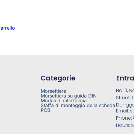
arrello
Categorie
Entra
No. 3, N
Morsettiere
Morsettiera su guida DIN
Street,
Moduli di interfaccia
Donggu
Staffa di montaggio della scheda
PCB
Email:
s
Phone:
Hours:
M