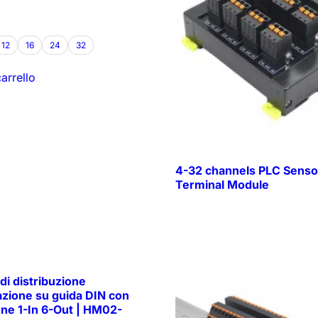
12
16
24
32
arrello
4-32 channels PLC Senso
Terminal Module
di distribuzione
azione su guida DIN con
one 1-In 6-Out | HM02-