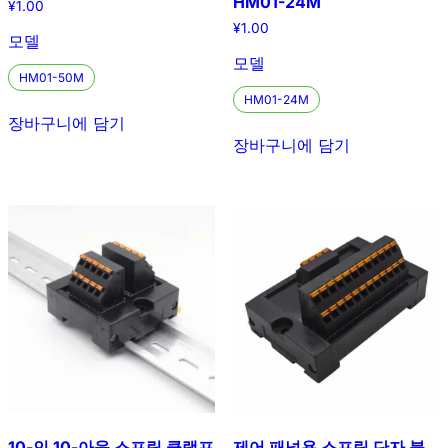
HM01-24M
¥
1.00
¥
1.00
모델
모델
HM01-50M
HM01-24M
장바구니에 담기
장바구니에 담기
10-인 10-아웃 스프링 클램프
제어 패널용 스프링 단자 블