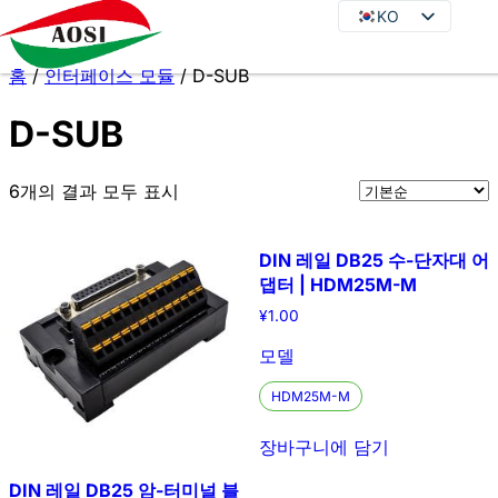
KO
KO
EN
홈
/
인터페이스 모듈
/ D-SUB
DE
D-SUB
JA
FR
6개의 결과 모두 표시
ES
PT
DIN 레일 DB25 수-단자대 어
IT
댑터 | HDM25M-M
RU
¥
1.00
모델
HDM25M-M
장바구니에 담기
DIN 레일 DB25 암-터미널 블