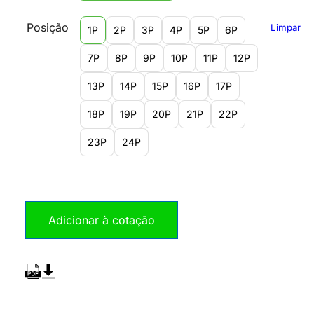
Posição
Limpar
1P
2P
3P
4P
5P
6P
7P
8P
9P
10P
11P
12P
13P
14P
15P
16P
17P
18P
19P
20P
21P
22P
23P
24P
Adicionar à cotação