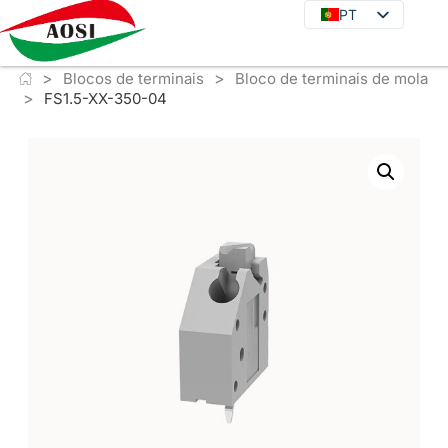
PT
PT
EN
>
>
DE
Blocos de terminais
Bloco de terminais de mola
>
FS1.5-XX-350-04
JA
KO
FR
ES
IT
RU