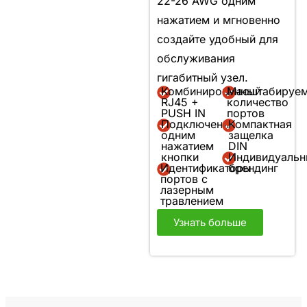
22-26 AWG одним
нажатием и мгновенно
создайте удобный для
обслуживания
гигабитный узел.
Комбинированный
Масштабируе
RJ45 +
количество
PUSH IN
портов
Подключение
Компактная
одним
защелка
нажатием
DIN
кнопки
Индивидуальн
Идентификаторы
брендинг
портов с
лазерным
травлением
Узнать больше