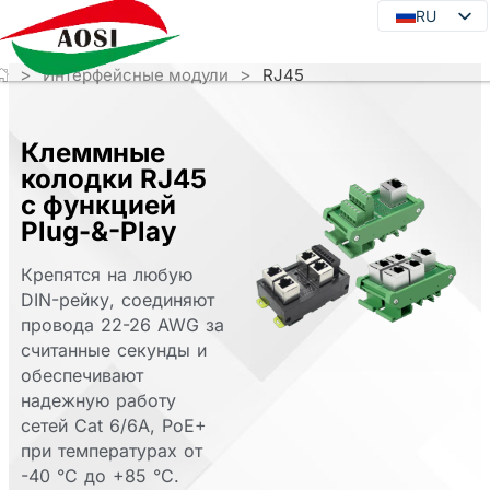
RU
RU
EN
>
>
Интерфейсные модули
RJ45
DE
JA
Клеммные
KO
колодки RJ45
FR
с функцией
Plug-&-Play
ES
PT
Крепятся на любую
DIN-рейку, соединяют
IT
провода 22-26 AWG за
считанные секунды и
обеспечивают
надежную работу
сетей Cat 6/6A, PoE+
при температурах от
-40 °C до +85 °C.