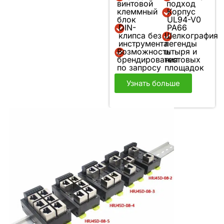
винтовой
подход
клеммный
Корпус
блок
UL94-V0
DIN-
PA66
клипса без
Шелкография
инструмента
легенды
Возможность
штыря и
брендирования
тестовых
по запросу
площадок
Узнать больше