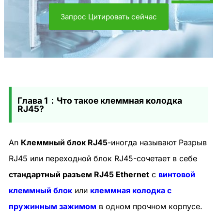
Запрос Цитировать сейчас
Глава 1：Что такое клеммная колодка
RJ45?
An
Клеммный блок RJ45
-иногда называют
Разрыв
RJ45 или переходной блок RJ45
-сочетает в себе
стандартный разъем RJ45 Ethernet
с
винтовой
клеммный блок
или
клеммная колодка с
пружинным зажимом
в одном прочном корпусе.