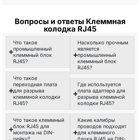
Вопросы и ответы Клеммная
колодка RJ45
Что такое
Насколько прочным
промышленный
является
клеммный блок
промышленный
RJ45?
клеммный блок
RJ45?
Что такое
переходная плата
Где используется
для разрыва
плата адаптера для
клеммной колодки
разрыва клеммной
RJ45?
колодки RJ45?
Что такое клеммный
Какие калибры
блок RJ45 для
проводов подходят
монтажа на DIN-
для клеммного
рейку?
блока RJ45 на DIN-