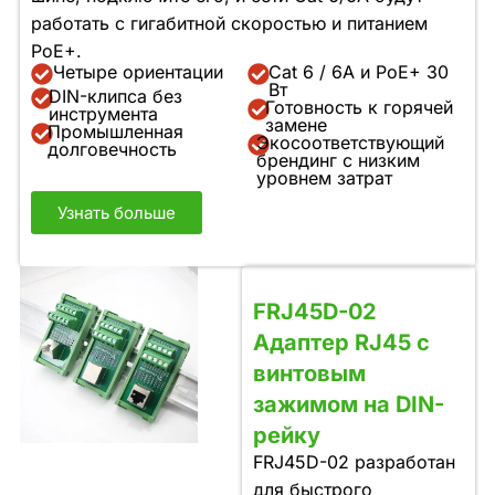
работать с гигабитной скоростью и питанием
PoE+.
Четыре ориентации
Cat 6 / 6A и PoE+ 30
Вт
DIN-клипса без
Готовность к горячей
инструмента
замене
Промышленная
Экосоответствующий
долговечность
брендинг с низким
уровнем затрат
Узнать больше
FRJ45D-02
Адаптер RJ45 с
винтовым
зажимом на DIN-
рейку
FRJ45D-02 разработан
для быстрого