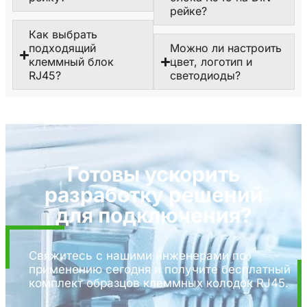
рейке?
Как выбрать
подходящий
Можно ли настроить
клеммный блок
цвет, логотип и
RJ45?
светодиоды?
Готовы ускорить
разработку решений
для подключения?
Свяжитесь с нашими инженерами по
применению сегодня и получите бесплатный
комплект образцов клеммных колодок RJ45.