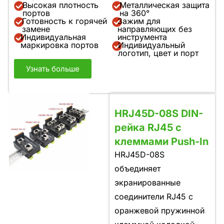
Высокая плотность
Металлическая защита
портов
на 360°
Готовность к горячей
Зажим для
замене
направляющих без
Индивидуальная
инструмента
маркировка портов
Индивидуальный
логотип, цвет и порт
Узнать больше
HRJ45D-08S DIN-
рейка RJ45 с
клеммами Push-In
HRJ45D-08S
объединяет
экранированные
соединители RJ45 с
оранжевой пружинной