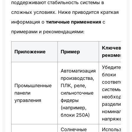
поддерживают стабильность системы в
сложных условиях. Ниже приводится краткая
информация о
типичные применения
с
примерами и рекомендациями:
Ключевая
Приложение
Пример
рекомендац
Убедитесь, ч
Автоматизация
блоки
производства,
соответству
Промышленные
ПЛК, реле,
системы; пр
панели
сильноточные
необходимо
управления
фидеры
разделите их
(например,
номинально
блоки 250A)
напряжению
Солнечные
Используйте