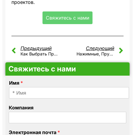
проектов.
Свяжитесь с нами
Предыдущий
Следующий
Как Выбрать Правильный Блок Питания Для Системы Видеонаблюдения? Ключевая Роль Блока Предохранителей Для Видеонаблюдения 12 В
Нажимные, Пружинные, Винтовые И Болтовые: Руководство По Выбору Подходящего Клеммного Блока
Свяжитесь с нами
Имя
*
*
Компания
*
C
o
m
Электронная почта
*
p