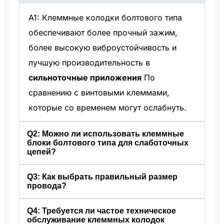
A1: Клеммные колодки болтового типа
обеспечивают более прочный зажим,
более высокую виброустойчивость и
лучшую производительность в
сильноточные приложения
По
сравнению с винтовыми клеммами,
которые со временем могут ослабнуть.
Q2: Можно ли использовать клеммные
блоки болтового типа для слаботочных
цепей?
Q3: Как выбрать правильный размер
A2: Да, но они могут оказаться
провода?
излишними.
Винтовые или пружинные
клеммы
обычно достаточно для цепей
Q4: Требуется ли частое техническое
A3: Проверьте номинальный диапазон
обслуживание клеммных колодок
менее 10 А. Болтовые клеммы идеально