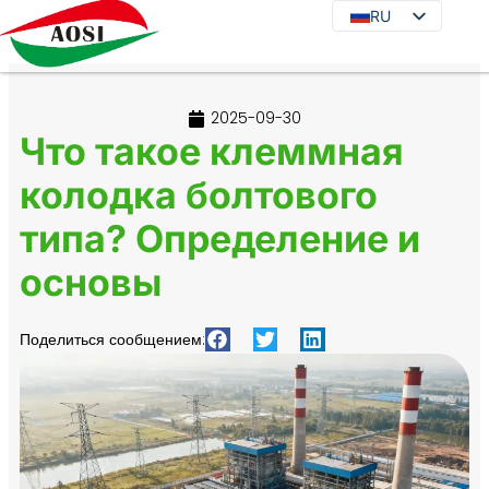
RU
RU
EN
DE
2025-09-30
JA
Что такое клеммная
KO
колодка болтового
FR
типа? Определение и
ES
PT
основы
IT
Поделиться сообщением: