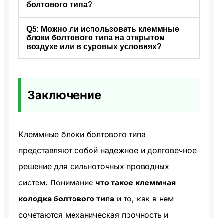
проводников клеммной колодки
болтового типа?
подходят для промышленных и
(например, 2,5-16 мм² для стандартных
высокомощных приложений.
Q5: Можно ли использовать клеммные
A4: Нет. Они
Не требует особого ухода
колодок). Убедитесь, что размер
блоки болтового типа на открытом
из-за сильного зажима. Однако в
провода соответствует спецификациям
воздухе или в суровых условиях?
условиях повышенной вибрации
блока, чтобы обеспечить надежное и
A5: Да, но выбирайте
проверяйте соединения ежеквартально, в
безопасное соединение.
коррозионностойкие материалы
такие
остальных случаях достаточно раз в
Заключение
как никелированная медь или
полгода.
атмосферостойкие кожухи для
обеспечения долговечности при
Клеммные блоки болтового типа
эксплуатации на открытом воздухе или в
представляют собой надежное и долговечное
условиях повышенной влажности.
решение для сильноточных проводных
систем. Понимание
что такое клеммная
колодка болтового типа
и то, как в нем
сочетаются механическая прочность и