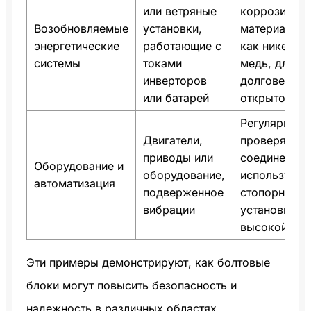
или ветряные
коррозионно
Возобновляемые
установки,
материалы, 
энергетические
работающие с
как никелир
системы
токами
медь, для
инверторов
долговечнос
или батарей
открытом во
Регулярно
Двигатели,
проверяйте
приводы или
соединения;
Оборудование и
оборудование,
используйте
автоматизация
подверженное
стопорные ш
вибрации
установках 
высокой виб
Эти примеры демонстрируют, как болтовые
блоки могут повысить безопасность и
надежность в различных областях