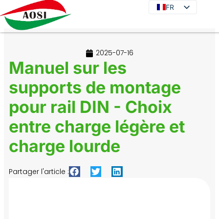
FR
FR
EN
DE
2025-07-16
JA
Manuel sur les
KO
supports de montage
ES
pour rail DIN - Choix
PT
IT
entre charge légère et
RU
charge lourde
Partager l'article :