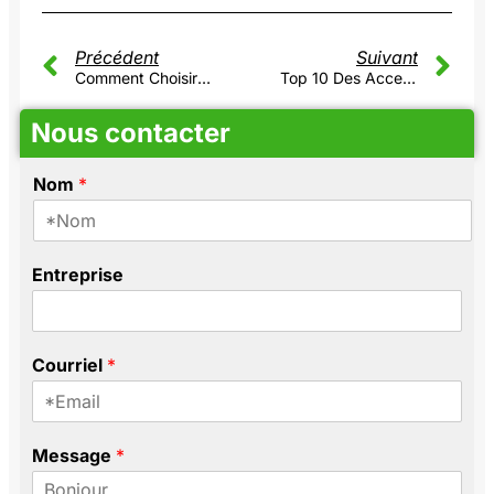
Précédent
Suivant
Comment Choisir Les Clips De Montage Pour Rail Din Dans Les Applications Industrielles ?
Top 10 Des Accessoires Indispensables Pour Rail DIN
Nous contacter
Nom
*
C
Entreprise
o
u
r
r
Courriel
*
i
e
l
*
Message
*
*