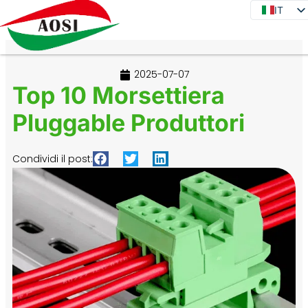
IT
IT
EN
DE
2025-07-07
JA
Top 10 Morsettiera
KO
Pluggable Produttori
FR
ES
Condividi il post:
PT
RU