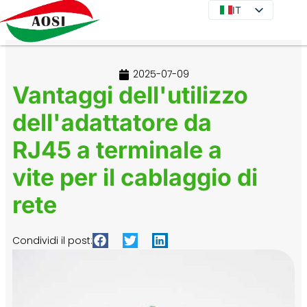
IT
IT
EN
DE
2025-07-09
JA
Vantaggi dell'utilizzo
KO
dell'adattatore da
FR
RJ45 a terminale a
ES
PT
vite per il cablaggio di
RU
rete
Condividi il post: