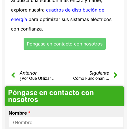
Si busca una solución más eficaz y fiable,
explore nuestra
cuadros de distribución de
energía
para optimizar sus sistemas eléctricos
con confianza.
Póngase en contacto con nosotros
Anterior
Siguiente
¿Por Qué Utilizar Un Módulo De Distribución De Corriente Continua Para La Fuente De Alimentación Conmutada?
Cómo Funcionan Los Interruptores De Alimentación Multicanal De 12 V/24 V CC: Características Y Ventajas De Seguridad
Póngase en contacto con
nosotros
Nombre
*