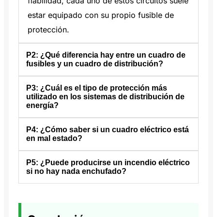
fiabilidad, cada uno de estos circuitos suele
estar equipado con su propio fusible de
protección.
P2: ¿Qué diferencia hay entre un cuadro de
fusibles y un cuadro de distribución?
P3: ¿Cuál es el tipo de protección más
A2: A
caja de fusibles
es una unidad
utilizado en los sistemas de distribución de
sencilla que contiene fusibles o disyuntores
energía?
para proteger los circuitos contra
P4: ¿Cómo saber si un cuadro eléctrico está
A3: Los dispositivos de protección más
sobrecargas y cortocircuitos. En cambio,
en mal estado?
comunes son los interruptores
un cuadro de distribución eléctrica es un
termomagnéticos, los disyuntores de caja
sistema más avanzado, equipado con
P5: ¿Puede producirse un incendio eléctrico
A4: Si nota que los disyuntores o las tomas
si no hay nada enchufado?
moldeada (MCCB), los fusibles y los relés
dispositivos de protección, barras
de corriente están inusualmente calientes,
de sobreintensidad. Interruptores
colectoras y terminales, diseñado no sólo
muestran marcas de quemaduras o
R5: Sí, una toma de corriente puede
termomagnéticos y
MCCBs
tienen un
para proteger, sino también para distribuir
desprenden un olor a quemado o a
provocar un incendio aunque no haya nada