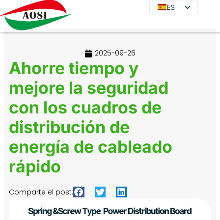
ES
ES
EN
DE
2025-09-26
JA
Ahorre tiempo y
KO
mejore la seguridad
FR
con los cuadros de
PT
IT
distribución de
RU
energía de cableado
rápido
Comparte el post: