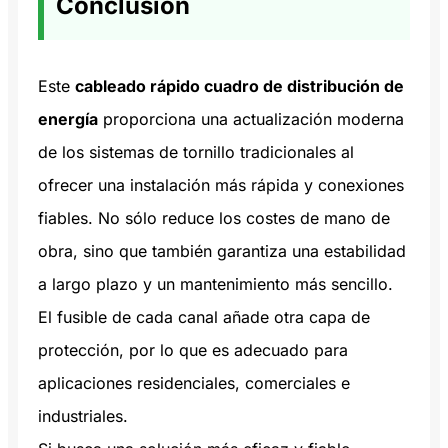
Conclusión
funcionamiento relativamente sencillo y se
eficazmente la energía eléctrica entre varios
pescado, es una clara advertencia de que
enchufado, ya que la corriente sigue
aplican principalmente para proteger
circuitos.
su cuadro eléctrico puede necesitar una
pasando por ella mientras el disyuntor esté
equipos de baja tensión.
actualización. Estos síntomas indican
activado. El riesgo aumenta si el enchufe
Este
cableado rápido cuadro de distribución de
sobrecalentamiento
lo que supone un
tiene
conexiones sueltas
cableado
energía
proporciona una actualización moderna
grave riesgo de incendio eléctrico.
corroído,
o exposición a la humedad
.
de los sistemas de tornillo tradicionales al
ofrecer una instalación más rápida y conexiones
fiables. No sólo reduce los costes de mano de
obra, sino que también garantiza una estabilidad
a largo plazo y un mantenimiento más sencillo.
El fusible de cada canal añade otra capa de
protección, por lo que es adecuado para
aplicaciones residenciales, comerciales e
industriales.